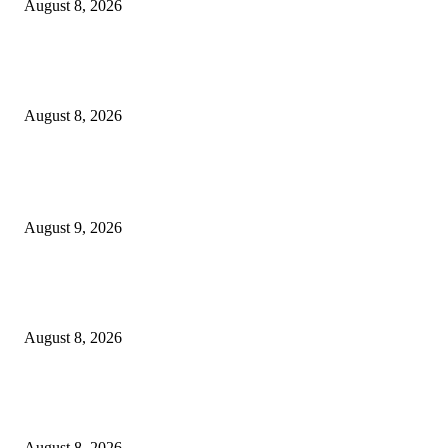
August 8, 2026
Perkuat Tata Kelola Ketenagakerjaan, Solusi Bangun Indonesia Gandeng
Kemnaker Tingkatkan Kepatuhan Mitra Kontraktor
August 8, 2026
POPULAR POSTS
Arus Peti Kemas TPS Tetap Menunjukkan Tren Positif Pada Bulan Juli 20
August 9, 2026
Hotel Ciputra World Surabaya dan Yayasan Bangun Sehat Indonesiaku Gel
Aksi Sosial Bersama Para Legiun Veteran
August 8, 2026
Perkuat Tata Kelola Ketenagakerjaan, Solusi Bangun Indonesia Gandeng
Kemnaker Tingkatkan Kepatuhan Mitra Kontraktor
August 8, 2026