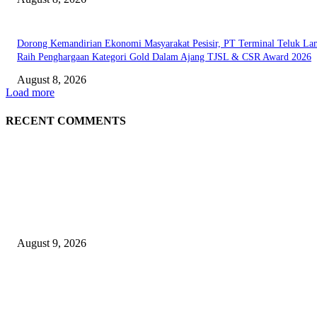
Dorong Kemandirian Ekonomi Masyarakat Pesisir, PT Terminal Teluk L
Raih Penghargaan Kategori Gold Dalam Ajang TJSL & CSR Award 2026
August 8, 2026
Load more
RECENT COMMENTS
EDITOR PICKS
Arus Peti Kemas TPS Tetap Menunjukkan Tren Positif Pada Bulan Juli 20
August 9, 2026
Hotel Ciputra World Surabaya dan Yayasan Bangun Sehat Indonesiaku Gel
Aksi Sosial Bersama Para Legiun Veteran