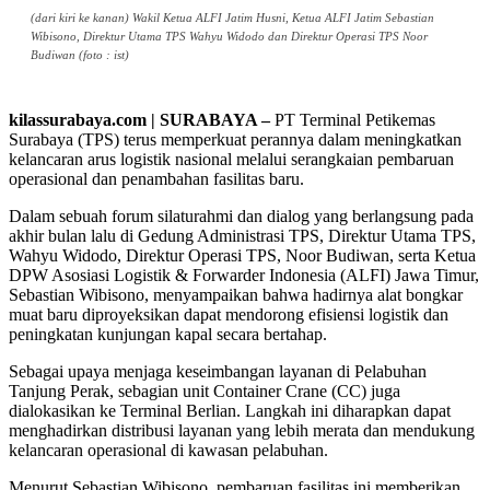
(dari kiri ke kanan) Wakil Ketua ALFI Jatim Husni, Ketua ALFI Jatim Sebastian
Wibisono, Direktur Utama TPS Wahyu Widodo dan Direktur Operasi TPS Noor
Budiwan (foto : ist)
kilassurabaya.com | SURABAYA –
PT Terminal Petikemas
Surabaya (TPS) terus memperkuat perannya dalam meningkatkan
kelancaran arus logistik nasional melalui serangkaian pembaruan
operasional dan penambahan fasilitas baru.
Dalam sebuah forum silaturahmi dan dialog yang berlangsung pada
akhir bulan lalu di Gedung Administrasi TPS, Direktur Utama TPS,
Wahyu Widodo, Direktur Operasi TPS, Noor Budiwan, serta Ketua
DPW Asosiasi Logistik & Forwarder Indonesia (ALFI) Jawa Timur,
Sebastian Wibisono, menyampaikan bahwa hadirnya alat bongkar
muat baru diproyeksikan dapat mendorong efisiensi logistik dan
peningkatan kunjungan kapal secara bertahap.
Sebagai upaya menjaga keseimbangan layanan di Pelabuhan
Tanjung Perak, sebagian unit Container Crane (CC) juga
dialokasikan ke Terminal Berlian. Langkah ini diharapkan dapat
menghadirkan distribusi layanan yang lebih merata dan mendukung
kelancaran operasional di kawasan pelabuhan.
Menurut Sebastian Wibisono, pembaruan fasilitas ini memberikan