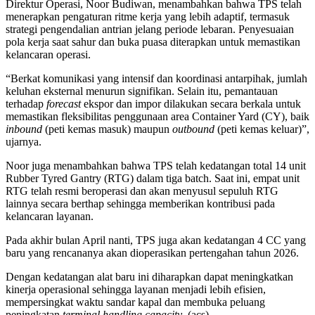
Direktur Operasi, Noor Budiwan, menambahkan bahwa TPS telah
menerapkan pengaturan ritme kerja yang lebih adaptif, termasuk
strategi pengendalian antrian jelang periode lebaran. Penyesuaian
pola kerja saat sahur dan buka puasa diterapkan untuk memastikan
kelancaran operasi.
“Berkat komunikasi yang intensif dan koordinasi antarpihak, jumlah
keluhan eksternal menurun signifikan. Selain itu, pemantauan
terhadap
forecast
ekspor dan impor dilakukan secara berkala untuk
memastikan fleksibilitas penggunaan area Container Yard (CY), baik
inbound
(peti kemas masuk) maupun
outbound
(peti kemas keluar)”,
ujarnya.
Noor juga menambahkan bahwa TPS telah kedatangan total 14 unit
Rubber Tyred Gantry (RTG) dalam tiga batch. Saat ini, empat unit
RTG telah resmi beroperasi dan akan menyusul sepuluh RTG
lainnya secara berthap sehingga memberikan kontribusi pada
kelancaran layanan.
Pada akhir bulan April nanti, TPS juga akan kedatangan 4 CC yang
baru yang rencananya akan dioperasikan pertengahan tahun 2026.
Dengan kedatangan alat baru ini diharapkan dapat meningkatkan
kinerja operasional sehingga layanan menjadi lebih efisien,
mempersingkat waktu sandar kapal dan membuka peluang
peningkatan
terminal handling capacity
. (acs)