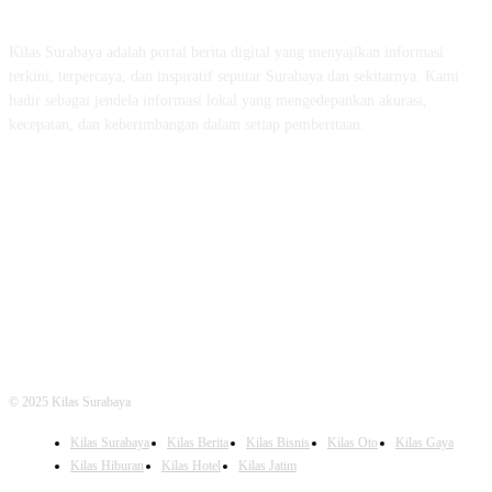
Kilas Surabaya adalah portal berita digital yang menyajikan informasi
terkini, terpercaya, dan inspiratif seputar Surabaya dan sekitarnya. Kami
hadir sebagai jendela informasi lokal yang mengedepankan akurasi,
kecepatan, dan keberimbangan dalam setiap pemberitaan.
FOLLOW US
© 2025 Kilas Surabaya
Kilas Surabaya
Kilas Berita
Kilas Bisnis
Kilas Oto
Kilas Gaya
Kilas Hiburan
Kilas Hotel
Kilas Jatim